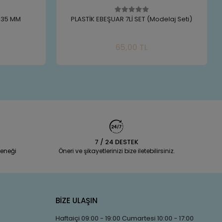
delaj Seti)
Çınar Elişi Kağıdı 10 LU Karışık
te Ekle
Sepete Ekle
40,00 TL
Adet
7 / 24 DESTEK
eneği
Öneri ve şikayetlerinizi bize iletebilirsiniz.
BİZE ULAŞIN
Haftaiçi 09:00 - 19:00 Cumartesi 10:00 - 17:00