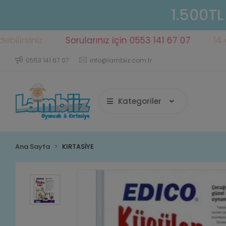
1.500TL
iz
Sorularınız için 0553 141 67 07
14 gün içer
0553 141 67 07
info@lambiiz.com.tr
Kategoriler
Ana Sayfa
KIRTASİYE