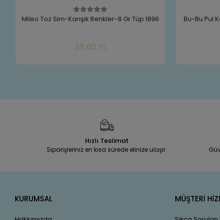
6
Bu-Bu Pul Karışık Desen 6 GR BUBU-PL0002
PONA
(Adet))
Sepete Ekle
30,00 TL
Adet
Hızlı Teslimat
Siparişleriniz en kısa sürede elinize ulaşır.
Güv
KURUMSAL
MÜŞTERİ HİZ
Hakkımızda
Sıkça Sorulan