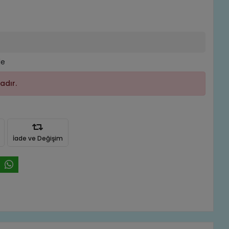
le
adır.
İade ve Değişim