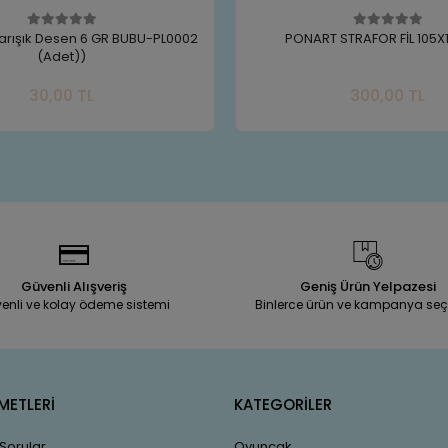
RT STRAFOR FİL 105X135 MM
PLASTİK EBEŞUAR 7Lİ SET (Mo
Sepete Ekle
Sepe
300,00 TL
65,00 TL
Adet
Adet
Güvenli Alışveriş
Geniş Ürün Yelpazesi
enli ve kolay ödeme sistemi
Binlerce ürün ve kampanya seç
METLERİ
KATEGORİLER
 Sorular
Oyuncak