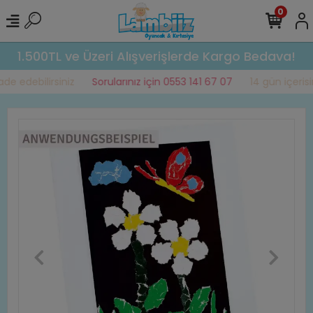
0
1.500TL ve Üzeri Alışverişlerde Kargo Bedava!
de edebilirsiniz
Sorularınız için 0553 141 67 07
14 gün içerisin