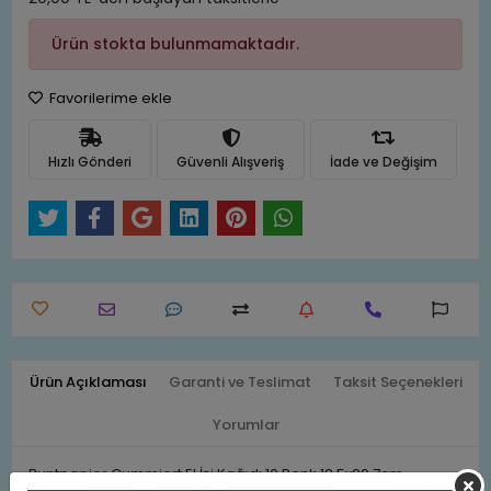
Ürün stokta bulunmamaktadır.
Favorilerime ekle
Hızlı Gönderi
Güvenli Alışveriş
İade ve Değişim
Ürün Açıklaması
Garanti ve Teslimat
Taksit Seçenekleri
Yorumlar
Buntpapier Gummiert El İşi Kağıdı 10 Renk 18,5x29,7cm