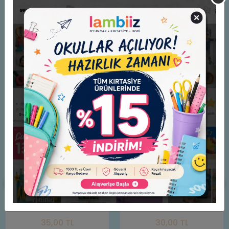
Benzer Ürünler
Mileo Toz Sim-Karışık
Bu-Bu Pul Karışık Desen 6
Renkler-8 Gr Tüp 1896
GR BUBU-PL0002 (Adet))
35,00 TL
30,00 TL