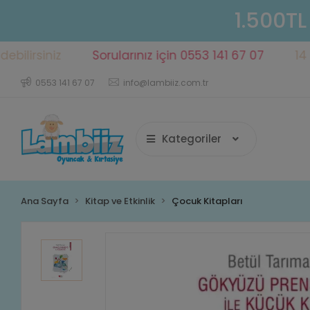
1.500TL
iniz
Sorularınız için 0553 141 67 07
14 gün içe
0553 141 67 07
info@lambiiz.com.tr
Kategoriler
Ana Sayfa
Kitap ve Etkinlik
Çocuk Kitapları