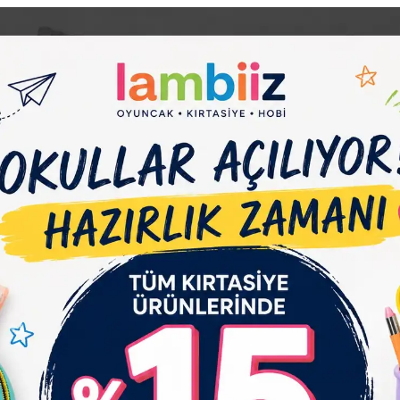
e Et
Yorum Yaz
Karşılaştır
Fiyat Alarmı
Tel
çıklaması
Garanti ve Teslimat
Taksit Seçenekleri
Yo
en bir seyahat...