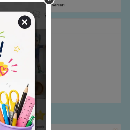
efonla Sipariş
Ürün Önerileri
rumlar