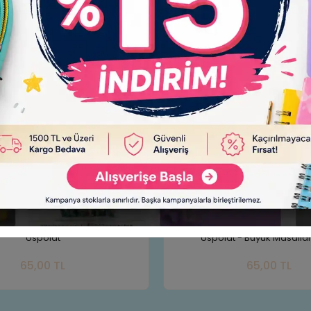
e
İki Küçük Dinozor "Kendin Ol" - Zarife
Da
Üspolat - Büyük Masallar Serisi
Sepete Ekle
65,00 TL
Adet