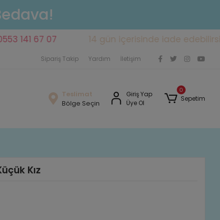
 Bedava!
1 67 07
14 gün içerisinde iade edebilirsiniz
Sipariş Takip
Yardım
İletişim
0
Teslimat
Giriş Yap
Sepetim
Bölge Seçin
Üye Ol
Küçük Kız