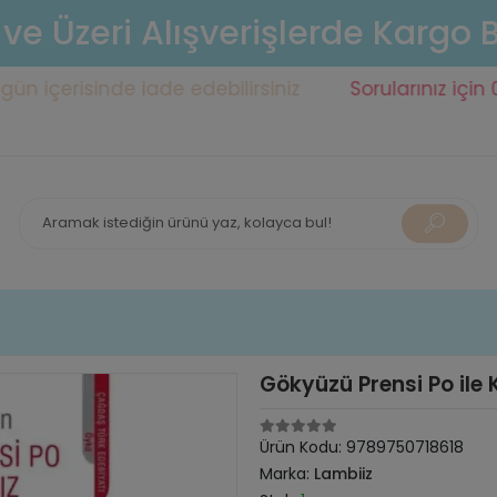
 ve Üzeri Alışverişlerde Kargo
risinde iade edebilirsiniz
Sorularınız için 0553 14
Gökyüzü Prensi Po ile 
Ürün Kodu:
9789750718618
Marka:
Lambiiz