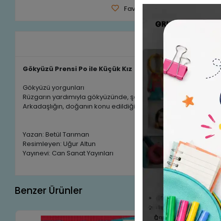
Favorilerime Ekle
Tavsiy
Ürün A
Gökyüzü Prensi Po ile Küçük Kız
Gökyüzü yorgunları
Rüzgarın yardımıyla gökyüzünde, şehirlerin üzerinde gerçekleş
Arkadaşlığın, doğanın konu edildiği bir macera..
Yazan: Betül Tarıman
Resimleyen: Uğur Altun
Yayınevi: Can Sanat Yayınları
Benzer Ürünler