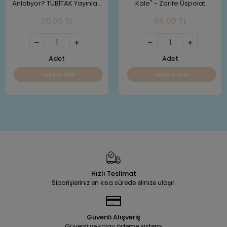
Anlatıyor? TÜBİTAK Yayınları
Kale" - Zarife Üspolat
Alex Frith
70,00 TL
65,00 TL
Adet
Adet
Sepete Ekle
Sepete Ekle
Hızlı Teslimat
Siparişleriniz en kısa sürede elinize ulaşır.
Güvenli Alışveriş
Güvenli ve kolay ödeme sistemi