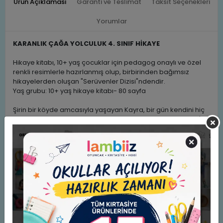
Ürün Açıklaması
Garanti ve Teslimat
Taksit Seçenekleri
Yorumlar
KARANLIK ÇAĞA YOLCULUK 4. SINIF HİKAYE
Hikaye kitabı, 10+ yaş çocuklar için pedagog onaylı ve özel
renkli resimlerle hazırlanmış olup, birbirinden bağımsız
hikayelerden oluşan "Serüvenler Dizisi"ndendir.
Yaş grubu: 10+ yaş hikaye kitabı- 80 sayfa
Şirin bir köyde amcasıyla yaşayan Kayra, bir gün kendini hiç
beklenmedik olayların içinde bulur. Hepsi de tavuğu Gırgır'ın
sahiplendiği benekli bir yumurta ile başlar. Evet, bir yumurta
ama bu yumurta bildiğimiz bir yumurta değil; bambaşka bir
çağa, Karanlık Çağ denilen dinozorların çağına ait bir
dinozor yumurtasıdır.
Bu çağda yumurtadan çıkan bir dinozor mu?
Çocuklar, kahramanımız Kayra ve tavuğu Gırgır ile çağlar
arasında geçen bu macera dolu yolculuğa çıkarak dinozoru
ait olduğu çağa götürmeye çalışacak.
Elif Çiftçi Yılmaz'ın yazdığı, Eda Ertekin Toksöz'ün resimlediği