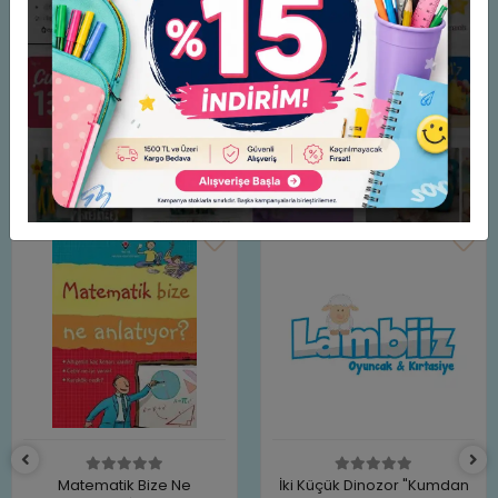
ve eğitsel içerik danışmanlığını Pedagog Ayşen Oy'un yaptığı
"Karanlık Çağa Yolculuk" hikaye kitabı, gizem dolu
macerasıyla çocuklara sımsıcak bir heyecan yaşatacak.
Benzer Ürünler
Matematik Bize Ne
İki Küçük Dinozor "Kumdan