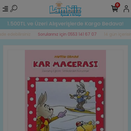
0
1.500TL ve Üzeri Alışverişlerde Kargo Bedava!
e edebilirsiniz
Sorularınız için 0553 141 67 07
14 gün içerisin