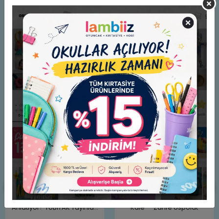
Yorumlar
Benzer Ürünler
Matematik Bize Ne
İki Küçük Dinozor "Kumdan
Anlatıyor? TÜBİTAK Yayınları
Kale" - Zarife Üspolat
Alex Frith