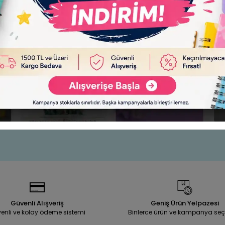
el Simli
Tüylü Tükenmez Kalem
S
le
Sepete Ekle
75,00 TL
Adet
Güvenli Alışveriş
Geniş Ürün Yelpazesi
enli ve kolay ödeme sistemi
Binlerce ürün ve kampanya seç