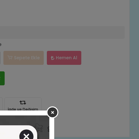
e
Sepete Ekle
Hemen Al
R
İade ve Değişim