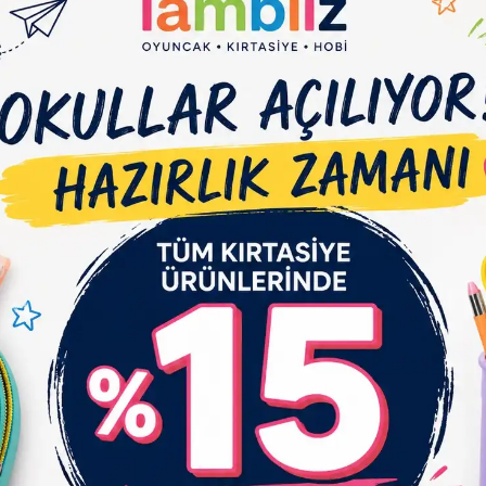
e Et
Yorum Yaz
Karşılaştır
Fiyat Alarmı
Tel
çıklaması
Garanti ve Teslimat
Taksit Seçenekleri
Yo