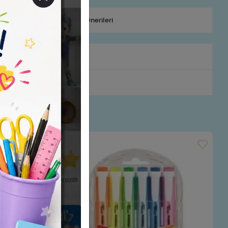
efonla Sipariş
Ürün Önerileri
rumlar