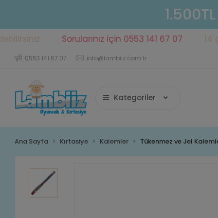
1.500TL
iniz
Sorularınız için 0553 141 67 07
14 gün içe
0553 141 67 07
info@lambiiz.com.tr
Kategoriler
Ana Sayfa
Kırtasiye
Kalemler
Tükenmez ve Jel Kaleml