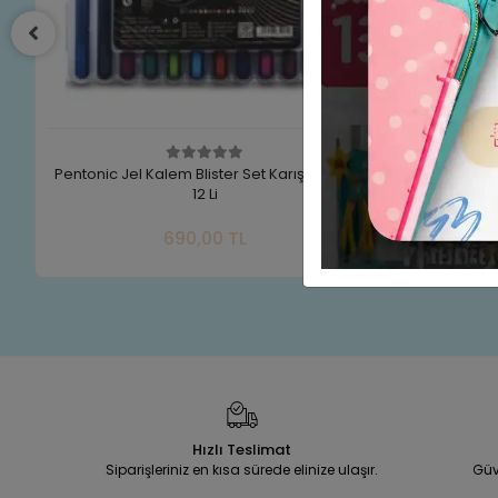
lem Blister Set Karışık Renk
Pensan Tükenmez Kalem My-King J
12 Li
6 Renk (1.0mm)
Sepete Ekle
Sepete Ek
690,00 TL
200,00 TL
t
Adet
Hızlı Teslimat
Siparişleriniz en kısa sürede elinize ulaşır.
Güv