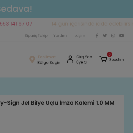
 Bedava!
1 67 07
14 gün içerisinde iade edebilirsiniz
Sipariş Takip
Yardım
İletişim
0
Teslimat
Giriş Yap
Sepetim
Bölge Seçin
Üye Ol
y-Sign Jel Bilye Uçlu İmza Kalemi 1.0 MM