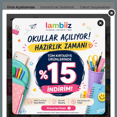
Ürün Açıklaması
Garanti ve Teslimat
Taksit Seçenekleri
Yorumlar
Uni-ball Signo Refills 1.0 Kalem Yedek Uç Mavi (UM-153)
(Adet)
Benzer Ürünler