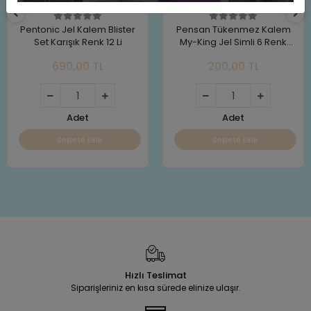
Pentonic Jel Kalem Blister
Pensan Tükenmez Kalem
Set Karışık Renk 12 Li
My-King Jel Simli 6 Renk
(1.0mm)
690,00 TL
200,00 TL
Adet
Adet
Sepete Ekle
Sepete Ekle
Hızlı Teslimat
Siparişleriniz en kısa sürede elinize ulaşır.