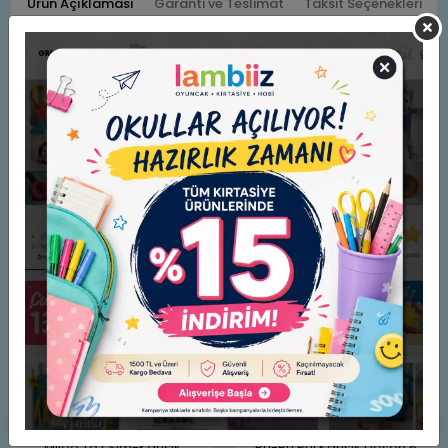
Ürün Açıklaması
Garanti ve Teslimat
Taksit Seçenekleri
Yorumlar
Puti Şekilli Simli Sticker Eva (Yapışkanlı) Gülen Yıldız
Benzer Ürünler
Mileo Toz Sim-Karışık
Bu-Bu Pul Karışık Desen 6