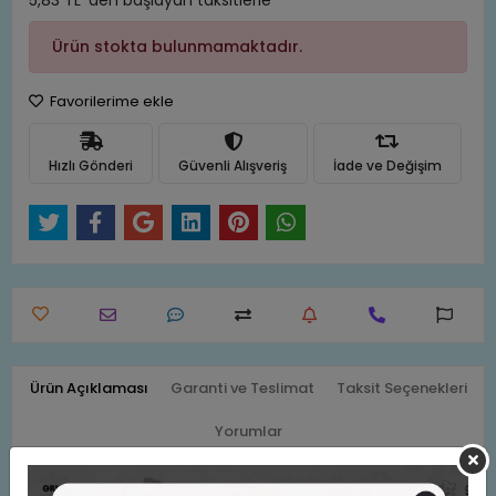
5,83 TL 'den başlayan taksitlerle
Ürün stokta bulunmamaktadır.
Favorilerime ekle
Hızlı Gönderi
Güvenli Alışveriş
İade ve Değişim
Ürün Açıklaması
Garanti ve Teslimat
Taksit Seçenekleri
Yorumlar