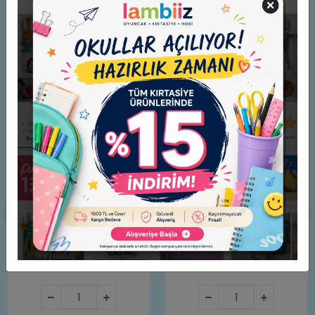
Benzer Ürünler
Matematik Bize Ne
İki Küçük Dinozor "Kumdan
Anlatıyor? TÜBİTAK Yayınları
Kale" - Zarife Üspolat
Alex Frith
70,00 TL
65,00 TL