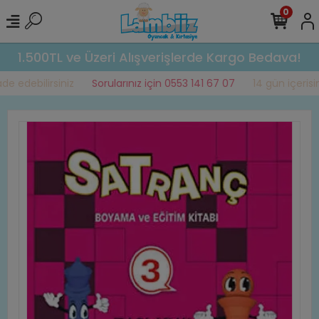
0
1.500TL ve Üzeri Alışverişlerde Kargo Bedava!
e edebilirsiniz
Sorularınız için 0553 141 67 07
14 gün içerisin