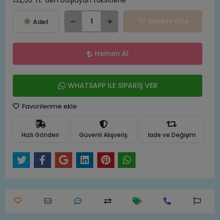
132,50 TL 'den başlayan taksitlerle
Sepete Ekle
Adet
Hemen Al
WHATSAPP İLE SİPARİŞ VER
Favorilerime ekle
Hızlı Gönderi
Güvenli Alışveriş
İade ve Değişim