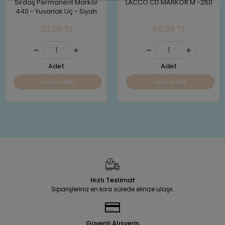
Sırdaş Permanent Markör
LACCO CD MARKÖR M -250
440 - Yuvarlak Uç - Siyah
30,00 TL
50,00 TL
Adet
Adet
Sepete Ekle
Sepete Ekle
Hızlı Teslimat
Siparişleriniz en kısa sürede elinize ulaşır.
Güvenli Alışveriş